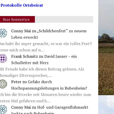
 Protokolle Ortsbeirat
Neue Kommentare
Conny Mai
zu
„Schildchenfest“ zu neuem
Leben erweckt
as habt ihr super gemacht, es war ein tolles Fest!!
Freue mich schon auf n…
Frank Schmitz
zu
David Janser – ein
Schulleiter mit Herz
it Freude habe ich diesen Beitrag gelesen. Als
ehemaliger Elternsprecher,…
Peter
zu
Gefahr durch
Hochspannungsleitungen in Bubenheim?
ch bin die Strecke seit Monaten heute wieder zum
ersten Mal gefahren und h…
Conny Mai
zu
Hof- und Garagenflohmarkt
lockte nach Bubenheim