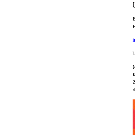
E
F
k
K
Z
d