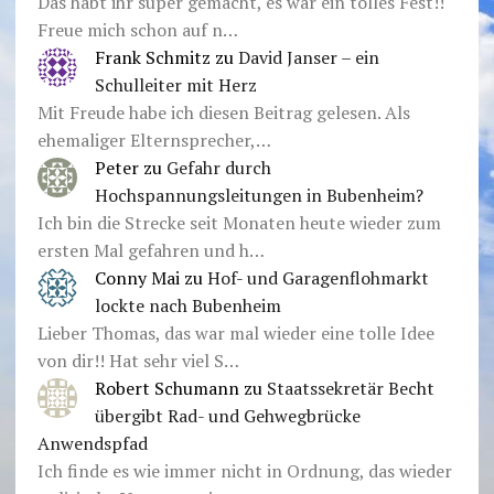
Das habt ihr super gemacht, es war ein tolles Fest!!
Freue mich schon auf n…
Frank Schmitz
zu
David Janser – ein
Schulleiter mit Herz
Mit Freude habe ich diesen Beitrag gelesen. Als
ehemaliger Elternsprecher,…
Peter
zu
Gefahr durch
Hochspannungsleitungen in Bubenheim?
Ich bin die Strecke seit Monaten heute wieder zum
ersten Mal gefahren und h…
Conny Mai
zu
Hof- und Garagenflohmarkt
lockte nach Bubenheim
Lieber Thomas, das war mal wieder eine tolle Idee
von dir!! Hat sehr viel S…
Robert Schumann
zu
Staatssekretär Becht
übergibt Rad- und Gehwegbrücke
Anwendspfad
Ich finde es wie immer nicht in Ordnung, das wieder