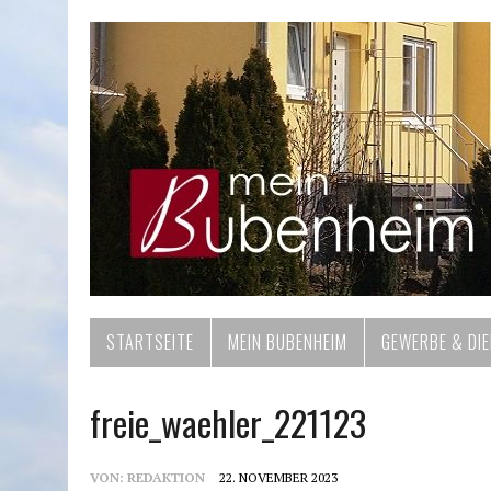
STARTSEITE
MEIN BUBENHEIM
GEWERBE & DI
freie_waehler_221123
VON:
REDAKTION
22. NOVEMBER 2023