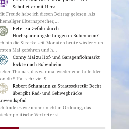
Schulleiter mit Herz
it Freude habe ich diesen Beitrag gelesen. Als
ehemaliger Elternsprecher,…
Peter
zu
Gefahr durch
Hochspannungsleitungen in Bubenheim?
ch bin die Strecke seit Monaten heute wieder zum
ersten Mal gefahren und h…
Conny Mai
zu
Hof- und Garagenflohmarkt
lockte nach Bubenheim
ieber Thomas, das war mal wieder eine tolle Idee
on dir!! Hat sehr viel S…
Robert Schumann
zu
Staatssekretär Becht
übergibt Rad- und Gehwegbrücke
Anwendspfad
ch finde es wie immer nicht in Ordnung, das
ieder politische Vertreter si…