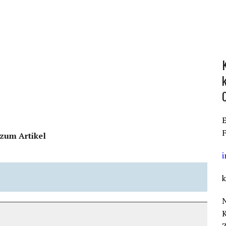
E
F
zum Artikel
k
K