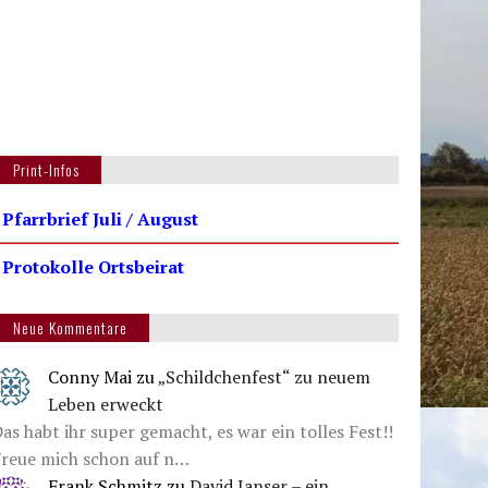
Print-Infos
 Pfarrbrief Juli / August
 Protokolle Ortsbeirat
Neue Kommentare
Conny Mai
zu
„Schildchenfest“ zu neuem
Leben erweckt
as habt ihr super gemacht, es war ein tolles Fest!!
Freue mich schon auf n…
Frank Schmitz
zu
David Janser – ein