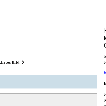
E
chstes Bild
F
k
K