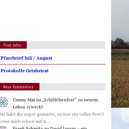
Print-Infos
 Pfarrbrief Juli / August
 Protokolle Ortsbeirat
Neue Kommentare
Conny Mai
zu
„Schildchenfest“ zu neuem
Leben erweckt
as habt ihr super gemacht, es war ein tolles Fest!!
Freue mich schon auf n…
Frank Schmitz
zu
David Janser – ein