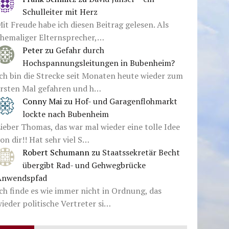
Schulleiter mit Herz
it Freude habe ich diesen Beitrag gelesen. Als
ehemaliger Elternsprecher,…
Peter
zu
Gefahr durch
Hochspannungsleitungen in Bubenheim?
ch bin die Strecke seit Monaten heute wieder zum
ersten Mal gefahren und h…
Conny Mai
zu
Hof- und Garagenflohmarkt
lockte nach Bubenheim
ieber Thomas, das war mal wieder eine tolle Idee
on dir!! Hat sehr viel S…
Robert Schumann
zu
Staatssekretär Becht
übergibt Rad- und Gehwegbrücke
Anwendspfad
ch finde es wie immer nicht in Ordnung, das
ieder politische Vertreter si…