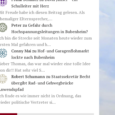
Schulleiter mit Herz
it Freude habe ich diesen Beitrag gelesen. Als
ehemaliger Elternsprecher,…
Peter
zu
Gefahr durch
Hochspannungsleitungen in Bubenheim?
ch bin die Strecke seit Monaten heute wieder zum
ersten Mal gefahren und h…
Conny Mai
zu
Hof- und Garagenflohmarkt
lockte nach Bubenheim
ieber Thomas, das war mal wieder eine tolle Idee
on dir!! Hat sehr viel S…
Robert Schumann
zu
Staatssekretär Becht
übergibt Rad- und Gehwegbrücke
Anwendspfad
ch finde es wie immer nicht in Ordnung, das
ieder politische Vertreter si…