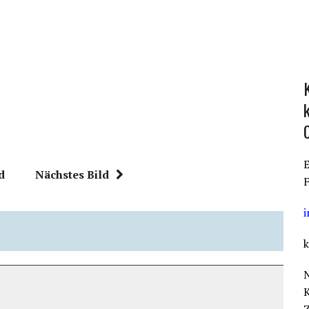
E
d
Nächstes Bild
F
k
K