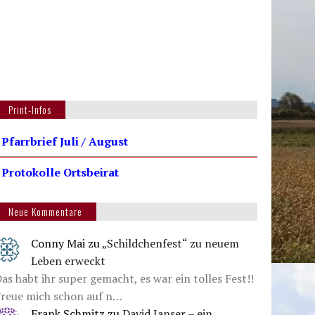
Print-Infos
 Pfarrbrief Juli / August
 Protokolle Ortsbeirat
Neue Kommentare
Conny Mai
zu
„Schildchenfest“ zu neuem
Leben erweckt
as habt ihr super gemacht, es war ein tolles Fest!!
Freue mich schon auf n…
Frank Schmitz
zu
David Janser – ein