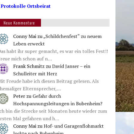
 Protokolle Ortsbeirat
Neue Kommentare
Conny Mai
zu
„Schildchenfest“ zu neuem
Leben erweckt
as habt ihr super gemacht, es war ein tolles Fest!!
Freue mich schon auf n…
Frank Schmitz
zu
David Janser – ein
Schulleiter mit Herz
it Freude habe ich diesen Beitrag gelesen. Als
ehemaliger Elternsprecher,…
Peter
zu
Gefahr durch
Hochspannungsleitungen in Bubenheim?
ch bin die Strecke seit Monaten heute wieder zum
ersten Mal gefahren und h…
Conny Mai
zu
Hof- und Garagenflohmarkt
lockte nach Bubenheim