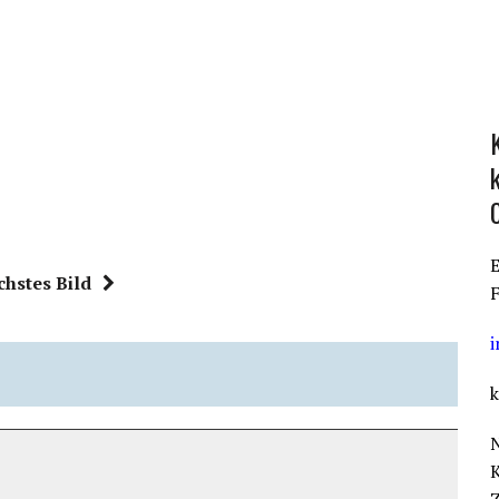
E
chstes Bild
F
k
K