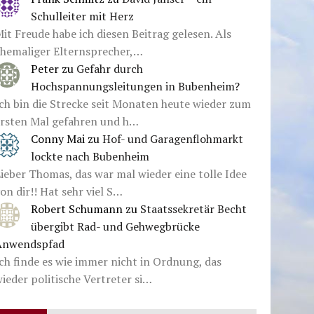
Schulleiter mit Herz
it Freude habe ich diesen Beitrag gelesen. Als
ehemaliger Elternsprecher,…
Peter
zu
Gefahr durch
Hochspannungsleitungen in Bubenheim?
ch bin die Strecke seit Monaten heute wieder zum
ersten Mal gefahren und h…
Conny Mai
zu
Hof- und Garagenflohmarkt
lockte nach Bubenheim
ieber Thomas, das war mal wieder eine tolle Idee
on dir!! Hat sehr viel S…
Robert Schumann
zu
Staatssekretär Becht
übergibt Rad- und Gehwegbrücke
Anwendspfad
ch finde es wie immer nicht in Ordnung, das
ieder politische Vertreter si…