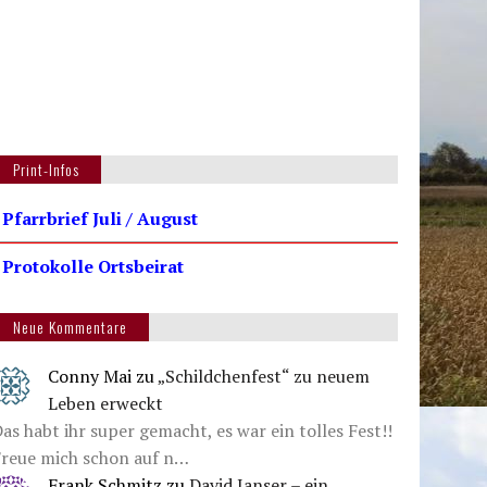
Print-Infos
 Pfarrbrief Juli / August
 Protokolle Ortsbeirat
Neue Kommentare
Conny Mai
zu
„Schildchenfest“ zu neuem
Leben erweckt
as habt ihr super gemacht, es war ein tolles Fest!!
Freue mich schon auf n…
Frank Schmitz
zu
David Janser – ein