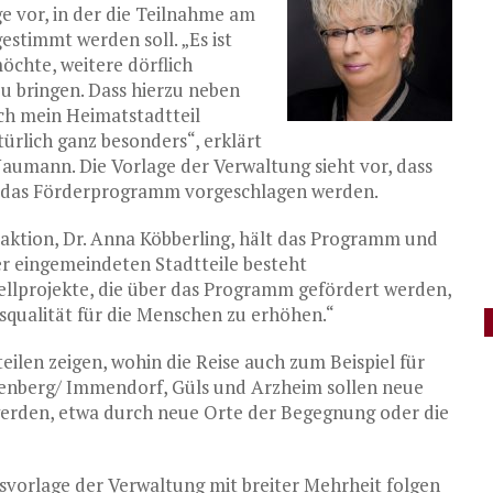
e vor, in der die Teilnahme am
stimmt werden soll. „Es ist
chte, weitere dörflich
u bringen. Dass hierzu neben
ch mein Heimatstadtteil
rlich ganz besonders“, erklärt
aumann. Die Vorlage der Verwaltung sieht vor, dass
ür das Förderprogramm vorgeschlagen werden.
Fraktion, Dr. Anna Köbberling, hält das Programm und
er eingemeindeten Stadtteile besteht
ellprojekte, die über das Programm gefördert werden,
nsqualität für die Menschen zu erhöhen.“
eilen zeigen, wohin die Reise auch zum Beispiel für
enberg/ Immendorf, Güls und Arzheim sollen neue
werden, etwa durch neue Orte der Begegnung oder die
ssvorlage der Verwaltung mit breiter Mehrheit folgen