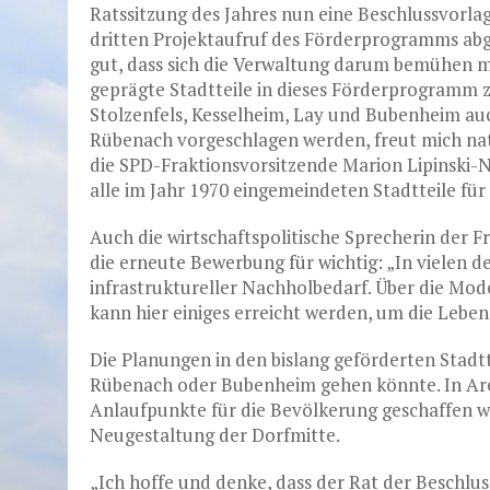
Ratssitzung des Jahres nun eine Beschlussvorlag
dritten Projektaufruf des Förderprogramms abge
gut, dass sich die Verwaltung darum bemühen mö
geprägte Stadtteile in dieses Förderprogramm z
Stolzenfels, Kesselheim, Lay und Bubenheim au
Rübenach vorgeschlagen werden, freut mich natü
die SPD-Fraktionsvorsitzende Marion Lipinski-N
alle im Jahr 1970 eingemeindeten Stadtteile f
Auch die wirtschaftspolitische Sprecherin der 
die erneute Bewerbung für wichtig: „In vielen d
infrastruktureller Nachholbedarf. Über die Mod
kann hier einiges erreicht werden, um die Lebe
Die Planungen in den bislang geförderten Stadtt
Rübenach oder Bubenheim gehen könnte. In Ar
Anlaufpunkte für die Bevölkerung geschaffen 
Neugestaltung der Dorfmitte.
„Ich hoffe und denke, dass der Rat der Beschlu