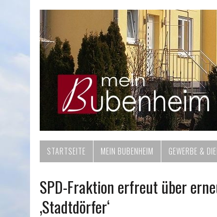
STARTSEITE
MEIN BUBENHEIM
GEWERBE & DI
SPD-Fraktion erfreut über ern
‚Stadtdörfer‘