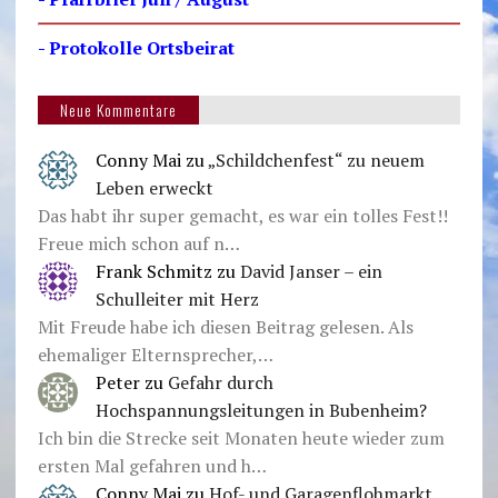
- Protokolle Ortsbeirat
Neue Kommentare
Conny Mai
zu
„Schildchenfest“ zu neuem
Leben erweckt
Das habt ihr super gemacht, es war ein tolles Fest!!
Freue mich schon auf n…
Frank Schmitz
zu
David Janser – ein
Schulleiter mit Herz
Mit Freude habe ich diesen Beitrag gelesen. Als
ehemaliger Elternsprecher,…
Peter
zu
Gefahr durch
Hochspannungsleitungen in Bubenheim?
Ich bin die Strecke seit Monaten heute wieder zum
ersten Mal gefahren und h…
Conny Mai
zu
Hof- und Garagenflohmarkt