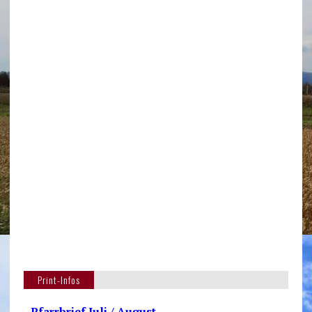
Print-Infos
- Pfarrbrief Juli / August