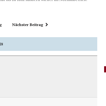
g
Nächster Beitrag
REN