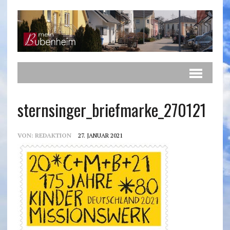
sternsinger_briefmarke_270121
VON:
REDAKTION
27. JANUAR 2021