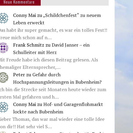
Neue Kommentare
Conny Mai
zu
„Schildchenfest“ zu neuem
Leben erweckt
as habt ihr super gemacht, es war ein tolles Fest!!
Freue mich schon auf n…
Frank Schmitz
zu
David Janser – ein
Schulleiter mit Herz
it Freude habe ich diesen Beitrag gelesen. Als
ehemaliger Elternsprecher,…
Peter
zu
Gefahr durch
Hochspannungsleitungen in Bubenheim?
ch bin die Strecke seit Monaten heute wieder zum
ersten Mal gefahren und h…
Conny Mai
zu
Hof- und Garagenflohmarkt
lockte nach Bubenheim
ieber Thomas, das war mal wieder eine tolle Idee
on dir!! Hat sehr viel S…