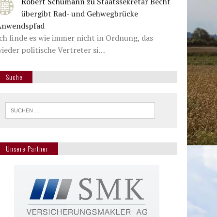
Robert Schumann
zu
Staatssekretär Becht
übergibt Rad- und Gehwegbrücke
Anwendspfad
ch finde es wie immer nicht in Ordnung, das
ieder politische Vertreter si…
Suche
Unsere Partner