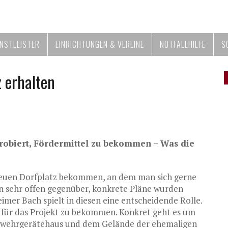
ENSTLEISTER
EINRICHTUNGEN & VEREINE
NOTFALLHILFE
S
 erhalten
 probiert, Fördermittel zu bekommen – Was die
 neuen Dorfplatz bekommen, an dem man sich gerne
zen sehr offen gegenüber, konkrete Pläne wurden
imer Bach spielt in diesen eine entscheidende Rolle.
 für das Projekt zu bekommen. Konkret geht es um
erwehrgerätehaus und dem Gelände der ehemaligen